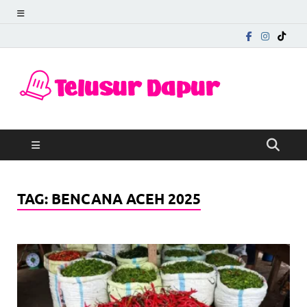
Telu
Mengungkap
Cerita di Balik
Dapu
Rasa
TAG:
BENCANA ACEH 2025