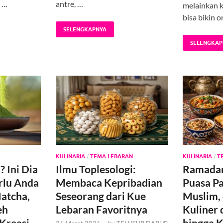
t …
antre, …
melainkan 
bisa bikin 
SELENGKAPNYA
SELENGKAP
KULINARIA
/
TEMA LEBARAN
KULINARIA
/
T
 Ini Dia
Ilmu Toplesologi:
Ramadan 
rlu Anda
Membaca Kepribadian
Puasa Pa
atcha,
Seseorang dari Kue
Muslim, 
eh
Lebaran Favoritnya
Kuliner 
Kreasi
hingga 