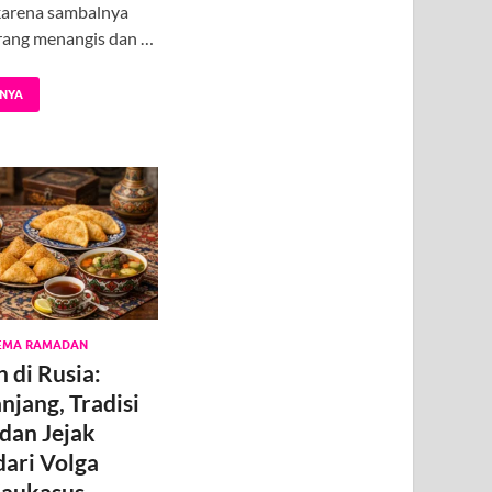
karena sambalnya
orang menangis dan …
NYA
EMA RAMADAN
di Rusia:
njang, Tradisi
dan Jejak
dari Volga
Kaukasus