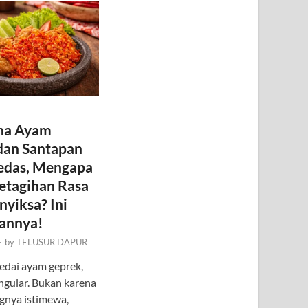
na Ayam
dan Santapan
edas, Mengapa
etagihan Rasa
yiksa? Ini
sannya!
-
by
TELUSUR DAPUR
edai ayam geprek,
gular. Bukan karena
gnya istimewa,