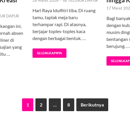
26 Maret 2026
-
by
TELUSUR DAPUR
17 Maret 20
Hari Raya Idulfitri tiba. Di ruang
SUR DAPUR
tamu, taplak meja baru
Bagi banyak
terhampar rapi. Di atasnya,
dengan kub
kangan ini,
berjajar toples-toples kaca
musim dingi
ernah absen
dengan berbagai bentuk. …
bentangan s
iner di
berujung. …
sajian yang
itu …
SELENGKAPNYA
SELENGKAP
1
2
…
8
Berikutnya