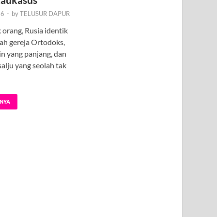
26
-
by
TELUSUR DAPUR
 orang, Rusia identik
ah gereja Ortodoks,
n yang panjang, dan
alju yang seolah tak
NYA