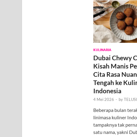
KULINARIA
Dubai Chewy C
Kisah Manis Pe
Cita Rasa Nuan
Tengah ke Kuli
Indonesia
4 Mei 2026
-
by
TELUS
Beberapa bulan terakh
linimasa kuliner Ind
tampaknya tak pernah
satu nama, yakni Du