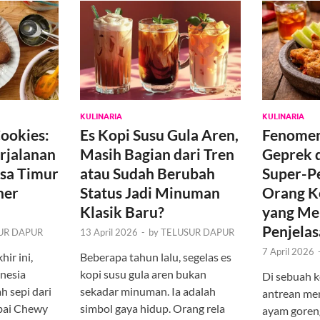
KULINARIA
KULINARIA
ookies:
Es Kopi Susu Gula Aren,
Fenome
rjalanan
Masih Bagian dari Tren
Geprek 
sa Timur
atau Sudah Berubah
Super-P
ner
Status Jadi Minuman
Orang K
Klasik Baru?
yang Men
Penjela
UR DAPUR
13 April 2026
-
by
TELUSUR DAPUR
7 April 2026
ir ini,
Beberapa tahun lalu, segelas es
onesia
kopi susu gula aren bukan
Di sebuah k
 sepi dari
sekadar minuman. Ia adalah
antrean men
bai Chewy
simbol gaya hidup. Orang rela
ayam goren