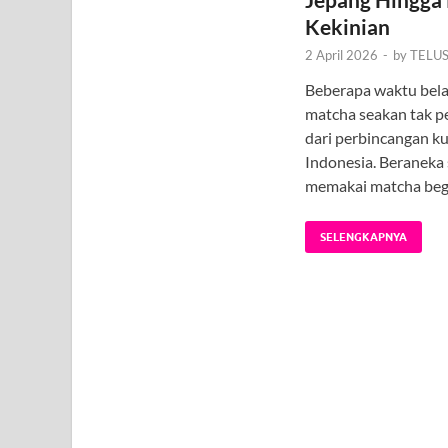
Kekinian
2 April 2026
-
by
TELU
Beberapa waktu bela
matcha seakan tak p
dari perbincangan kul
Indonesia. Beraneka 
memakai matcha beg
SELENGKAPNYA