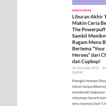
WARTA DAPUR
Liburan Akhir 
Makin Ceria B
The Powerpuff 
Sambil Menikm
Ragam Menu B
Bertema “Your
Heroes” dari C
dan Cupbop!
26 Desember 2025
-
b
DAPUR
Mengisi momen libur
tahun tanpa dibaren
menikmati makanan
minuman favorit ten
seru rasanya, kan? U