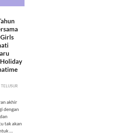
Tahun
ersama
Girls
ati
aru
 Holiday
hatime
y
TELUSUR
an akhir
gi dengan
 dan
tu tak akan
ntuk …