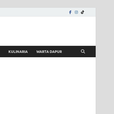
KULINARIA
WARTA DAPUR