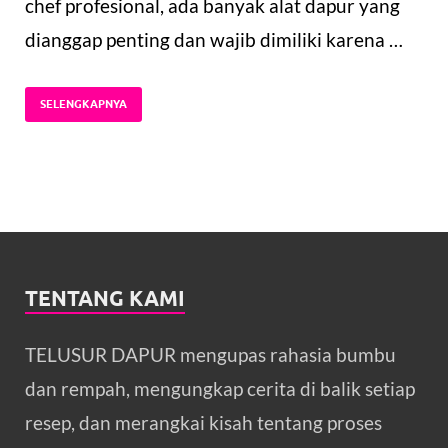
chef profesional, ada banyak alat dapur yang
dianggap penting dan wajib dimiliki karena …
SELENGKAPNYA
TENTANG KAMI
TELUSUR DAPUR mengupas rahasia bumbu
dan rempah, mengungkap cerita di balik setiap
resep, dan merangkai kisah tentang proses