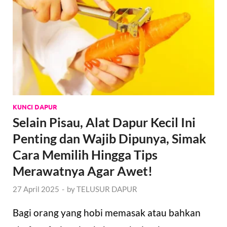
KUNCI DAPUR
Selain Pisau, Alat Dapur Kecil Ini
Penting dan Wajib Dipunya, Simak
Cara Memilih Hingga Tips
Merawatnya Agar Awet!
27 April 2025
-
by
TELUSUR DAPUR
Bagi orang yang hobi memasak atau bahkan