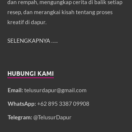
dan rempah, mengungkap cerita di balik setiap
resep, dan merangkai kisah tentang proses
kreatif di dapur.
SELENGKAPNYA
…..
HUBUNGI KAMI
Email:
telusurdapur@gmail.com
WhatsApp:
+62 895 3387 09908
Telegram:
@TelusurDapur