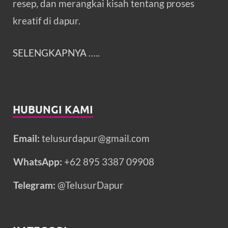
resep, dan merangkai kisah tentang proses
kreatif di dapur.
SELENGKAPNYA
…..
HUBUNGI KAMI
Email:
telusurdapur@gmail.com
WhatsApp:
+62 895 3387 09908
Telegram:
@TelusurDapur