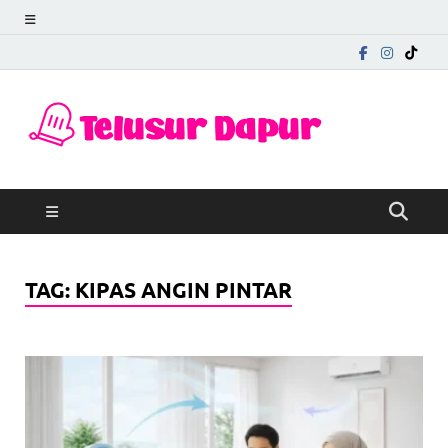
Telu
Mengungkap
Cerita di Balik
Dapu
Rasa
TAG:
KIPAS ANGIN PINTAR