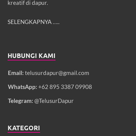
kreatif di dapur.
SELENGKAPNYA
…..
HUBUNGI KAMI
Email:
telusurdapur@gmail.com
WhatsApp:
+62 895 3387 09908
Telegram:
@TelusurDapur
KATEGORI