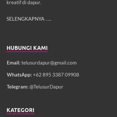
kreatif di dapur.
SELENGKAPNYA
…..
HUBUNGI KAMI
Email:
telusurdapur@gmail.com
WhatsApp:
+62 895 3387 09908
Telegram:
@TelusurDapur
KATEGORI