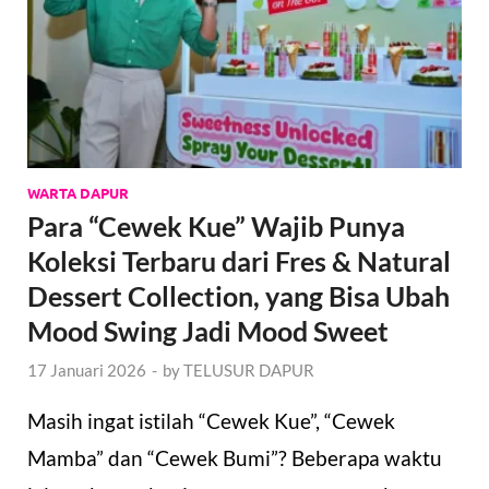
WARTA DAPUR
Para “Cewek Kue” Wajib Punya
Koleksi Terbaru dari Fres & Natural
Dessert Collection, yang Bisa Ubah
Mood Swing Jadi Mood Sweet
17 Januari 2026
-
by
TELUSUR DAPUR
Masih ingat istilah “Cewek Kue”, “Cewek
Mamba” dan “Cewek Bumi”? Beberapa waktu