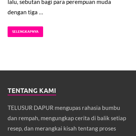
lalu, sebutan bagi para perempuan muda
dengan tiga …
SELENGKAPNYA
TENTANG KAMI
TELUSUR DAPUR mengupas rahasia bumbu
dan rempah, mengungkap cerita di balik setiap
resep, dan merangkai kisah tentang proses