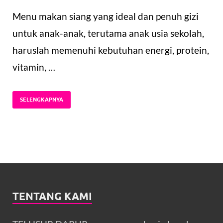
Menu makan siang yang ideal dan penuh gizi
untuk anak-anak, terutama anak usia sekolah,
haruslah memenuhi kebutuhan energi, protein,
vitamin, …
SELENGKAPNYA
TENTANG KAMI