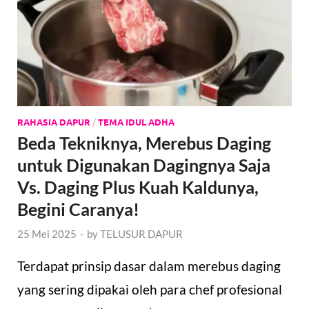
RAHASIA DAPUR
/
TEMA IDUL ADHA
Beda Tekniknya, Merebus Daging
untuk Digunakan Dagingnya Saja
Vs. Daging Plus Kuah Kaldunya,
Begini Caranya!
25 Mei 2025
-
by
TELUSUR DAPUR
Terdapat prinsip dasar dalam merebus daging
yang sering dipakai oleh para chef profesional