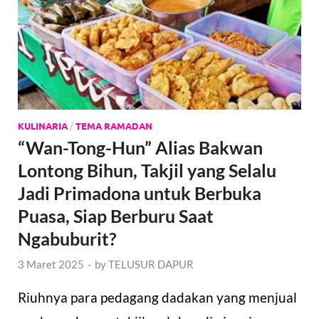
KULINARIA
/
TEMA RAMADAN
“Wan-Tong-Hun” Alias Bakwan
Lontong Bihun, Takjil yang Selalu
Jadi Primadona untuk Berbuka
Puasa, Siap Berburu Saat
Ngabuburit?
3 Maret 2025
-
by
TELUSUR DAPUR
Riuhnya para pedagang dadakan yang menjual