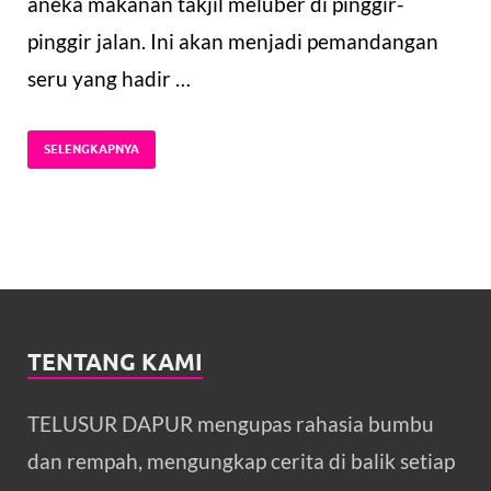
aneka makanan takjil meluber di pinggir-
pinggir jalan. Ini akan menjadi pemandangan
seru yang hadir …
SELENGKAPNYA
TENTANG KAMI
TELUSUR DAPUR mengupas rahasia bumbu
dan rempah, mengungkap cerita di balik setiap