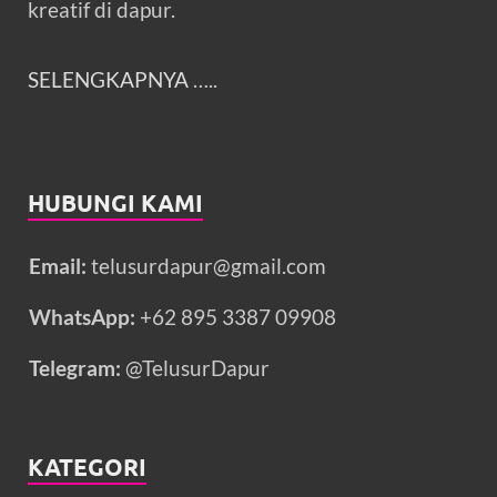
kreatif di dapur.
SELENGKAPNYA
…..
HUBUNGI KAMI
Email:
telusurdapur@gmail.com
WhatsApp:
+62 895 3387 09908
Telegram:
@TelusurDapur
KATEGORI