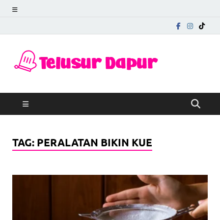
Telu
Mengungkap
Cerita di Balik
Dapu
Rasa
TAG:
PERALATAN BIKIN KUE