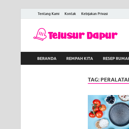
Tentang Kami
Kontak
Kebijakan Privasi
T
Men
BERANDA
REMPAH KITA
RESEP RUMA
TAG:
PERALATAN