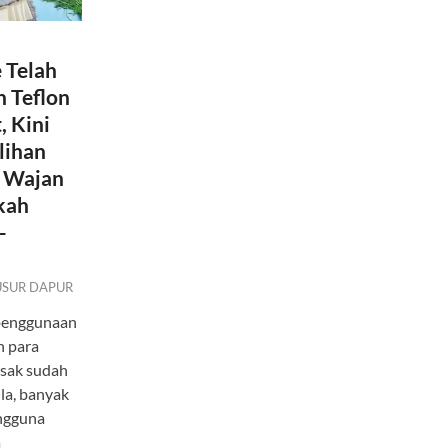
 Telah
n Teflon
, Kini
lihan
k Wajan
kah
-
USUR DAPUR
 penggunaan
n para
sak sudah
la, banyak
ngguna
a