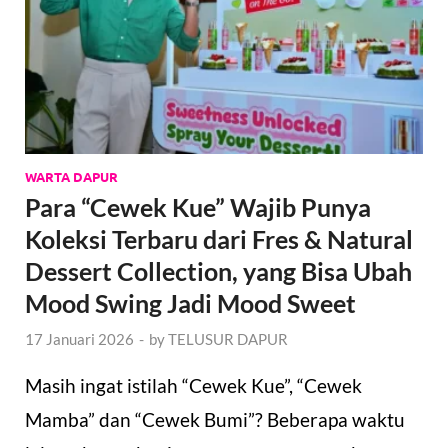
WARTA DAPUR
Para “Cewek Kue” Wajib Punya
Koleksi Terbaru dari Fres & Natural
Dessert Collection, yang Bisa Ubah
Mood Swing Jadi Mood Sweet
17 Januari 2026
-
by
TELUSUR DAPUR
Masih ingat istilah “Cewek Kue”, “Cewek
Mamba” dan “Cewek Bumi”? Beberapa waktu