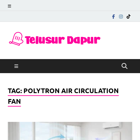
Telu
Mengungkap
Cerita di Balik
Dapu
Rasa
TAG:
POLYTRON AIR CIRCULATION
FAN