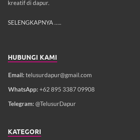
kreatif di dapur.
SELENGKAPNYA
…..
HUBUNGI KAMI
Email:
telusurdapur@gmail.com
WhatsApp:
+62 895 3387 09908
Telegram:
@TelusurDapur
KATEGORI