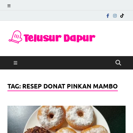
Telu
Mengungkap
Cerita di Balik
Dapu
Rasa
TAG:
RESEP DONAT PINKAN MAMBO