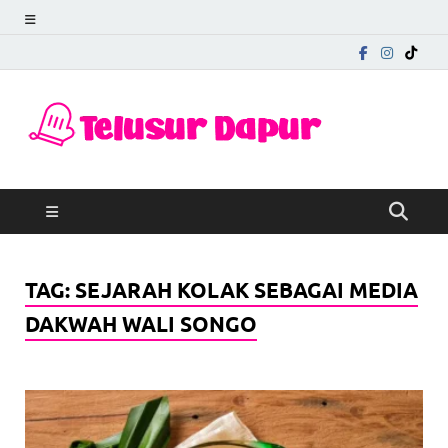
Telu
Mengungkap
Cerita di Balik
Dapu
Rasa
TAG:
SEJARAH KOLAK SEBAGAI MEDIA
DAKWAH WALI SONGO