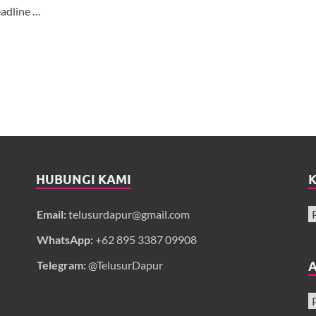
eadline …
HUBUNGI KAMI
Email:
telusurdapur@gmail.com
WhatsApp:
+62 895 3387 09908
Telegram:
@TelusurDapur
A