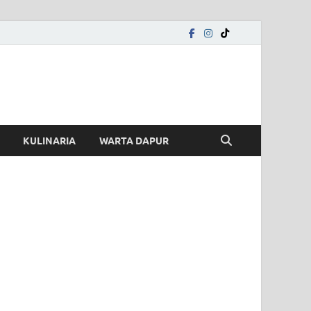
KULINARIA
WARTA DAPUR