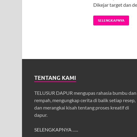
Dikejar target dan d
SELENGKAPNYA
TENTANG KAMI
TELUSUR DAPUR mengupas rahasia bumbu dan
rempah, mengungkap cerita di balik setiap resep,
dan merangkai kisah tentang proses kreatif di
dapur.
SELENGKAPNYA
…..