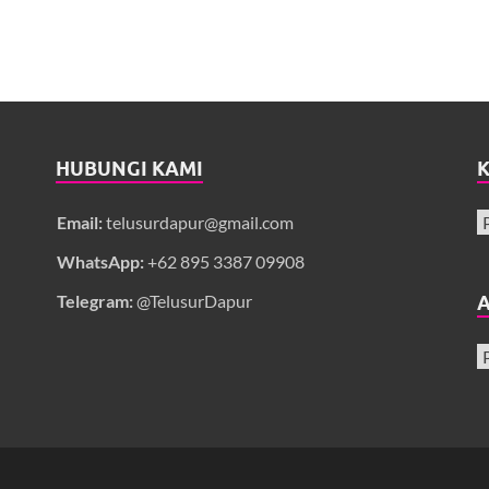
HUBUNGI KAMI
Email:
telusurdapur@gmail.com
WhatsApp:
+62 895 3387 09908
Telegram:
@TelusurDapur
A