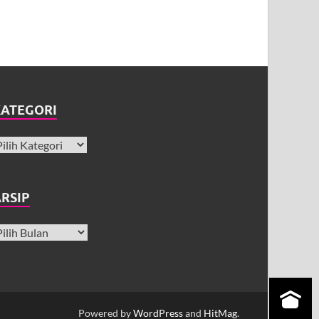
KATEGORI
RSIP
Powered by
WordPress
and
HitMag
.