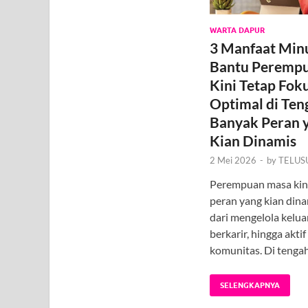
WARTA DAPUR
3 Manfaat Min
Bantu Peremp
Kini Tetap Fok
Optimal di Ten
Banyak Peran 
Kian Dinamis
2 Mei 2026
-
by
TELUS
Perempuan masa kini
peran yang kian dina
dari mengelola kelua
berkarir, hingga aktif
komunitas. Di tenga
SELENGKAPNYA