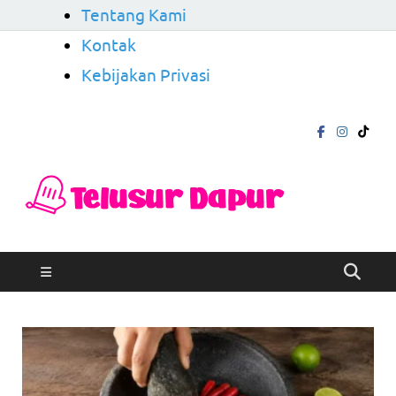
Tentang Kami
Kontak
Kebijakan Privasi
Telu
Mengungkap
Cerita di Balik
Dapu
Rasa