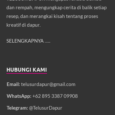
dan rempah, mengungkap cerita di balik setiap
resep, dan merangkai kisah tentang proses
kreatif di dapur.
SELENGKAPNYA
…..
HUBUNGI KAMI
Email:
telusurdapur@gmail.com
WhatsApp:
+62 895 3387 09908
Telegram:
@TelusurDapur