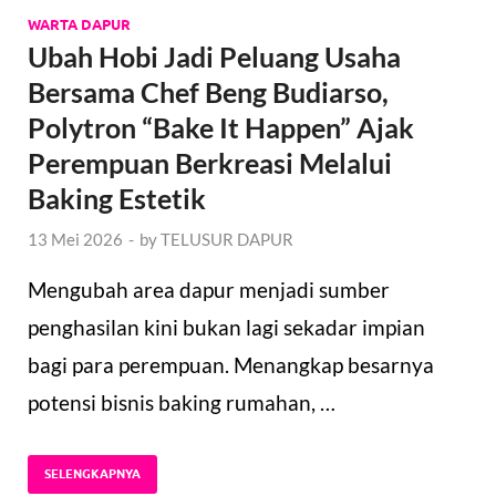
WARTA DAPUR
Ubah Hobi Jadi Peluang Usaha
Bersama Chef Beng Budiarso,
Polytron “Bake It Happen” Ajak
Perempuan Berkreasi Melalui
Baking Estetik
13 Mei 2026
-
by
TELUSUR DAPUR
Mengubah area dapur menjadi sumber
penghasilan kini bukan lagi sekadar impian
bagi para perempuan. Menangkap besarnya
potensi bisnis baking rumahan, …
SELENGKAPNYA