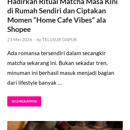
Hadirkan Ritual Matcha Masa Kini
di Rumah Sendiri dan Ciptakan
Momen “Home Cafe Vibes” ala
Shopee
21 Mei 2026
-
by
TELUSUR DAPUR
Ada romansa tersendiri dalam secangkir
matcha sekarang ini. Bukan sekadar tren,
minuman ini berhasil masuk menjadi bagian
dari lifestyle banyak …
SELENGKAPNYA