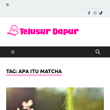
Telu
Mengungkap
Cerita di Balik
Dapu
Rasa
TAG:
APA ITU MATCHA