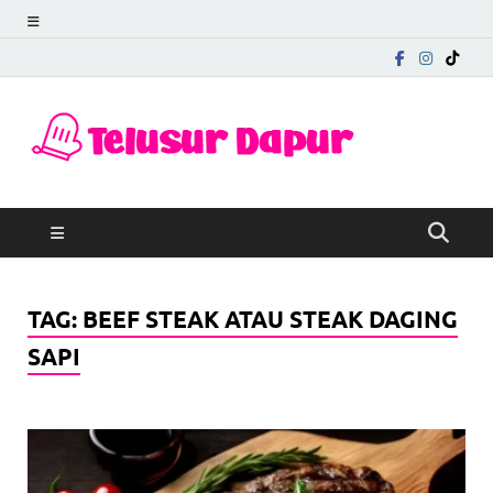
Telu
Mengungkap
Cerita di Balik
Dapu
Rasa
TAG:
BEEF STEAK ATAU STEAK DAGING
SAPI