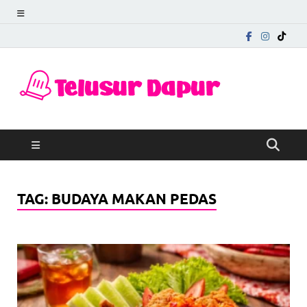
Telu
Mengungkap
Cerita di Balik
Dapu
Rasa
TAG:
BUDAYA MAKAN PEDAS