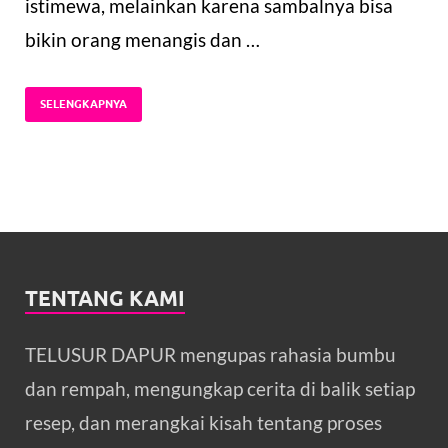
istimewa, melainkan karena sambalnya bisa
bikin orang menangis dan …
SELENGKAPNYA
TENTANG KAMI
TELUSUR DAPUR mengupas rahasia bumbu
dan rempah, mengungkap cerita di balik setiap
resep, dan merangkai kisah tentang proses