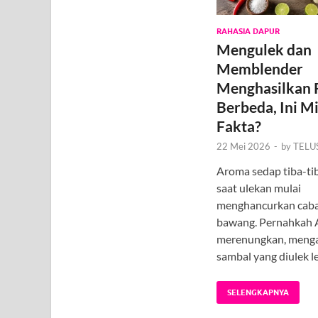
RAHASIA DAPUR
Mengulek dan
Memblender
Menghasilkan 
Berbeda, Ini Mi
Fakta?
22 Mei 2026
-
by
TELU
Aroma sedap tiba-ti
saat ulekan mulai
menghancurkan caba
bawang. Pernahkah 
merenungkan, meng
sambal yang diulek l
SELENGKAPNYA