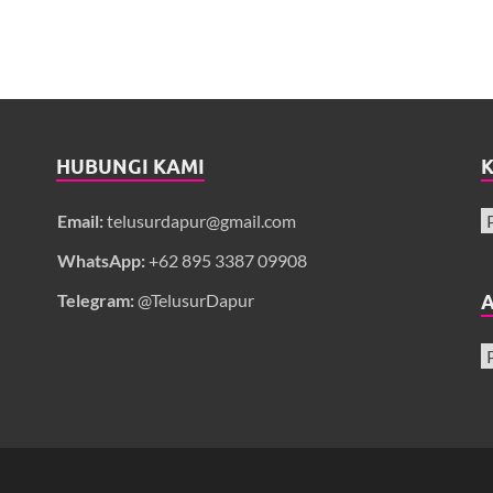
HUBUNGI KAMI
Email:
telusurdapur@gmail.com
WhatsApp:
+62 895 3387 09908
Telegram:
@TelusurDapur
A