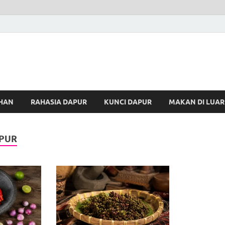
elusur Dapur
gungkap Cerita di Balik Rasa
HAN
RAHASIA DAPUR
KUNCI DAPUR
MAKAN DI LUAR
PUR