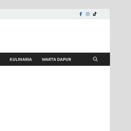
KULINARIA
WARTA DAPUR