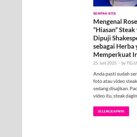
REMPAH KITA
Mengenal Rose
“Hiasan” Steak
Dipuji Shakesp
sebagai Herba 
Memperkuat I
25 Juni 2025
-
by
TELU
Anda pasti sudah seri
foto atau video stea
sedang disajikan. Pa
video itu, steak dagi
SELENGKAPNYA