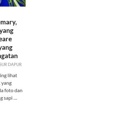
mary,
 yang
eare
yang
ngatan
SUR DAPUR
ng lihat
k yang
da foto dan
ng sapi …