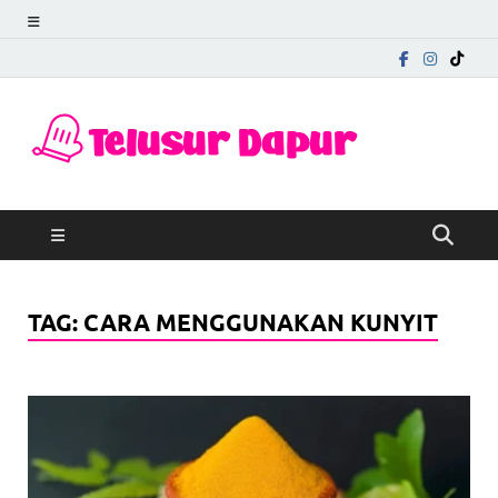
Telu
Mengungkap
Cerita di Balik
Dapu
Rasa
TAG:
CARA MENGGUNAKAN KUNYIT