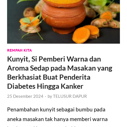
REMPAH KITA
Kunyit, Si Pemberi Warna dan
Aroma Sedap pada Masakan yang
Berkhasiat Buat Penderita
Diabetes Hingga Kanker
25 Desember 2024
-
by
TELUSUR DAPUR
Penambahan kunyit sebagai bumbu pada
aneka masakan tak hanya memberi warna