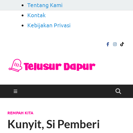
Tentang Kami
Kontak
Kebijakan Privasi
Telu
Mengungkap
Cerita di Balik
Dapu
Rasa
REMPAH KITA
Kunyit, Si Pemberi