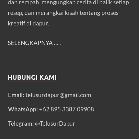
dan rempah, mengungkap cerita di balik setiap
resep, dan merangkai kisah tentang proses
kreatif di dapur.
SELENGKAPNYA
…..
HUBUNGI KAMI
Email:
telusurdapur@gmail.com
WhatsApp:
+62 895 3387 09908
Telegram:
@TelusurDapur