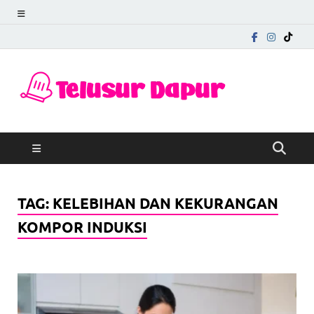
Telu
Mengungkap
Cerita di Balik
Dapu
Rasa
TAG:
KELEBIHAN DAN KEKURANGAN
KOMPOR INDUKSI