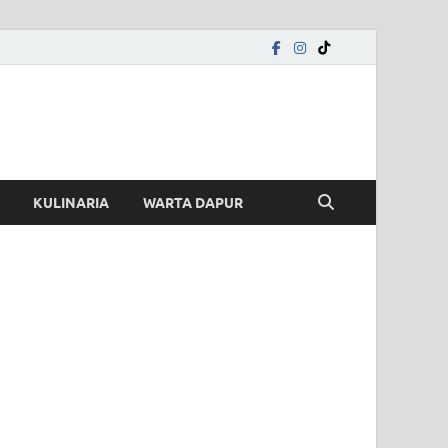
KULINARIA
WARTA DAPUR