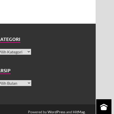
KATEGORI
RSIP
Powered by
WordPress
and
HitMag
.