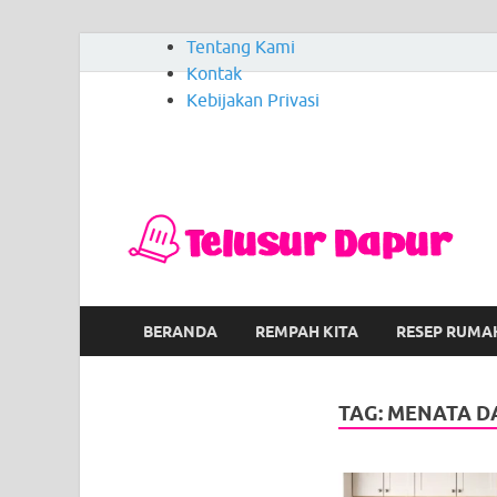
Tentang Kami
Kontak
Kebijakan Privasi
T
Men
BERANDA
REMPAH KITA
RESEP RUMA
TAG:
MENATA D