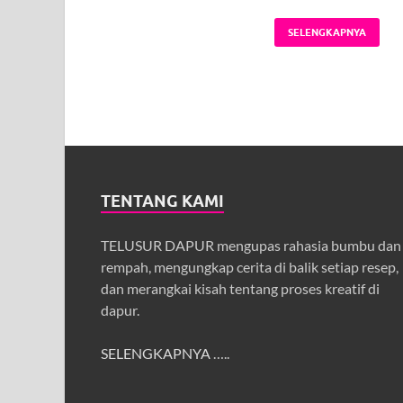
SELENGKAPNYA
TENTANG KAMI
TELUSUR DAPUR mengupas rahasia bumbu dan
rempah, mengungkap cerita di balik setiap resep,
dan merangkai kisah tentang proses kreatif di
dapur.
SELENGKAPNYA
…..