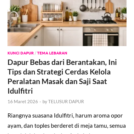
KUNCI DAPUR
/
TEMA LEBARAN
Dapur Bebas dari Berantakan, Ini
Tips dan Strategi Cerdas Kelola
Peralatan Masak dan Saji Saat
Idulfitri
16 Maret 2026
-
by
TELUSUR DAPUR
Riangnya suasana Idulfitri, harum aroma opor
ayam, dan toples berderet di meja tamu, semua