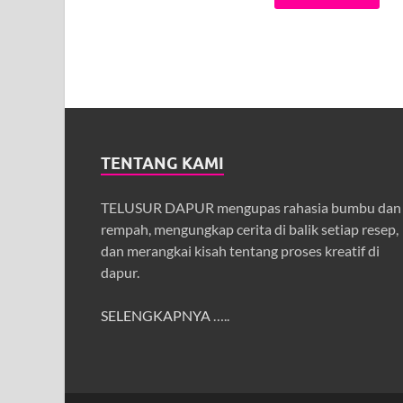
TENTANG KAMI
TELUSUR DAPUR mengupas rahasia bumbu dan
rempah, mengungkap cerita di balik setiap resep,
dan merangkai kisah tentang proses kreatif di
dapur.
SELENGKAPNYA
…..