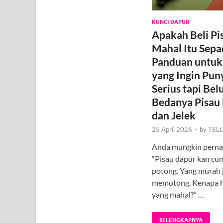
KUNCI DAPUR
Apakah Beli Pi
Mahal Itu Sepa
Panduan untuk
yang Ingin Pun
Serius tapi Be
Bedanya Pisau
dan Jelek
25 April 2026
-
by
TEL
Anda mungkin pernah
“Pisau dapur kan cum
potong. Yang murah 
memotong. Kenapa h
yang mahal?” …
SELENGKAPNYA