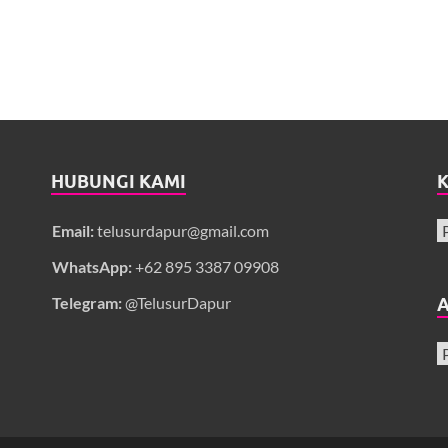
HUBUNGI KAMI
Email:
telusurdapur@gmail.com
WhatsApp:
+62 895 3387 09908
Telegram:
@TelusurDapur
A