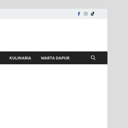
KULINARIA
WARTA DAPUR