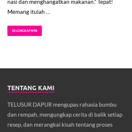
nasi dan menghangatkan makanan.” Tepat!
Memang itulah …
SELENGKAPNYA
TENTANG KAMI
TELUSUR DAPUR mengupas rahasia bumbu
dan rempah, mengungkap cerita di balik setiap
resep, dan merangkai kisah tentang proses