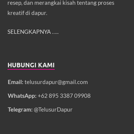
resep, dan merangkai kisah tentang proses
kreatif di dapur.
SELENGKAPNYA
…..
HUBUNGI KAMI
Email:
telusurdapur@gmail.com
WhatsApp:
+62 895 3387 09908
Telegram:
@TelusurDapur