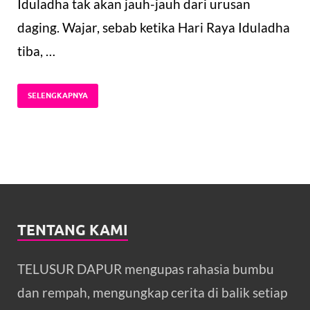
Iduladha tak akan jauh-jauh dari urusan
daging. Wajar, sebab ketika Hari Raya Iduladha
tiba, …
SELENGKAPNYA
TENTANG KAMI
TELUSUR DAPUR mengupas rahasia bumbu
dan rempah, mengungkap cerita di balik setiap