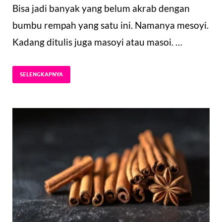
Bisa jadi banyak yang belum akrab dengan
bumbu rempah yang satu ini. Namanya mesoyi.
Kadang ditulis juga masoyi atau masoi. …
SELENGKAPNYA