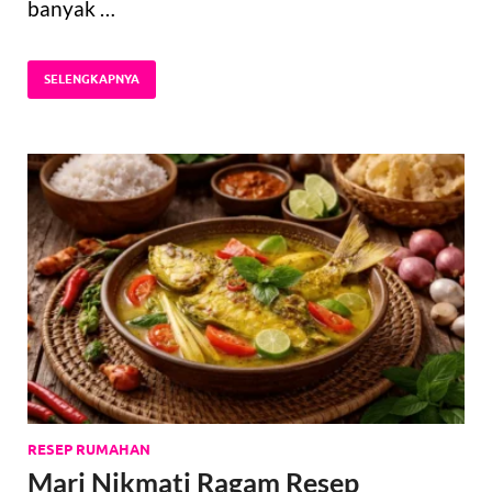
banyak …
SELENGKAPNYA
RESEP RUMAHAN
Mari Nikmati Ragam Resep