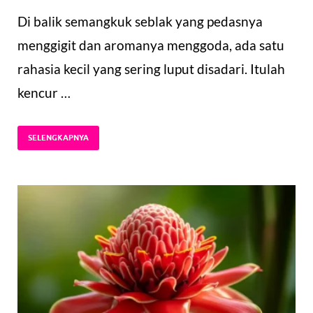
Di balik semangkuk seblak yang pedasnya
menggigit dan aromanya menggoda, ada satu
rahasia kecil yang sering luput disadari. Itulah
kencur …
SELENGKAPNYA