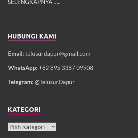
SELENGKAPNYA
…..
HUBUNGI KAMI
Email:
telusurdapur@gmail.com
WhatsApp:
+62 895 3387 09908
Telegram:
@TelusurDapur
KATEGORI