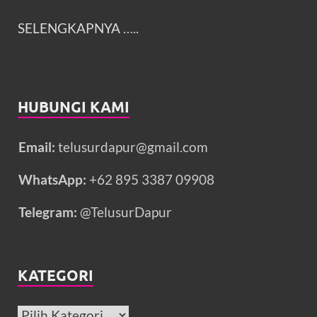
SELENGKAPNYA
…..
HUBUNGI KAMI
Email:
telusurdapur@gmail.com
WhatsApp:
+62 895 3387 09908
Telegram:
@TelusurDapur
KATEGORI