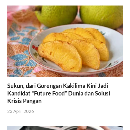
Sukun, dari Gorengan Kakilima Kini Jadi
Kandidat “Future Food” Dunia dan Solusi
Krisis Pangan
23 April 2026