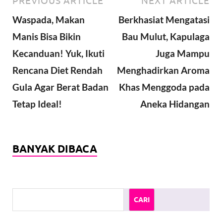
PREVIOUS ARTICLE
NEXT ARTICLE
Waspada, Makan
Berkhasiat Mengatasi
Manis Bisa Bikin
Bau Mulut, Kapulaga
Kecanduan! Yuk, Ikuti
Juga Mampu
Rencana Diet Rendah
Menghadirkan Aroma
Gula Agar Berat Badan
Khas Menggoda pada
Tetap Ideal!
Aneka Hidangan
BANYAK DIBACA
CARI