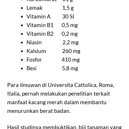
Lemak 1,5 g
Vitamin A 30 SI
Vitamin B1 0,5 mg
Vitamin B2 0,2 mg
Niasin 2,2 mg
Kalsium 260 mg
Fosfor 410 mg
Besi 5,8 mg
Para ilmuwan di Universita Cattolica, Roma,
Italia, pernah melakukan penelitian terkait
manfaat kacang merah dalam membantu
menurunkan berat badan.
Hasil studinya membuktikan, biji tanaman yang