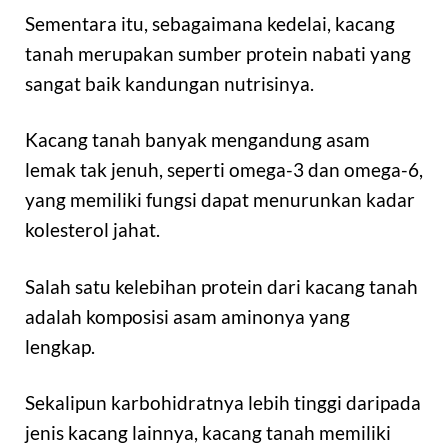
Sementara itu, sebagaimana kedelai, kacang
tanah merupakan sumber protein nabati yang
sangat baik kandungan nutrisinya.
Kacang tanah banyak mengandung asam
lemak tak jenuh, seperti omega-3 dan omega-6,
yang memiliki fungsi dapat menurunkan kadar
kolesterol jahat.
Salah satu kelebihan protein dari kacang tanah
adalah komposisi asam aminonya yang
lengkap.
Sekalipun karbohidratnya lebih tinggi daripada
jenis kacang lainnya, kacang tanah memiliki