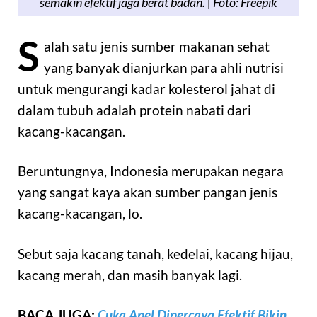
semakin efektif jaga berat badan. | Foto: Freepik
S
alah satu jenis sumber makanan sehat
yang banyak dianjurkan para ahli nutrisi
untuk mengurangi kadar kolesterol jahat di
dalam tubuh adalah protein nabati dari
kacang-kacangan.
Beruntungnya, Indonesia merupakan negara
yang sangat kaya akan sumber pangan jenis
kacang-kacangan, lo.
Sebut saja kacang tanah, kedelai, kacang hijau,
kacang merah, dan masih banyak lagi.
BACA JUGA:
Cuka Apel Dipercaya Efektif Bikin