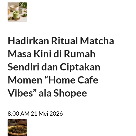
Hadirkan Ritual Matcha
Masa Kini di Rumah
Sendiri dan Ciptakan
Momen “Home Cafe
Vibes” ala Shopee
8:00 AM
21 Mei 2026