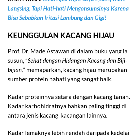
Langsing, Tapi Hati-hati Mengonsumsinya Karena
Bisa Sebabkan Iritasi Lambung dan Gigi!
KEUNGGULAN KACANG HIJAU
Prof. Dr. Made Astawan di dalam buku yang ia
susun, “
Sehat dengan Hidangan Kacang dan Biji-
bijian,
” memaparkan, kacang hijau merupakan
sumber protein nabati yang sangat baik.
Kadar proteinnya setara dengan kacang tanah.
Kadar karbohidratnya bahkan paling tinggi di
antara jenis kacang-kacangan lainnya.
Kadar lemaknya lebih rendah daripada kedelai