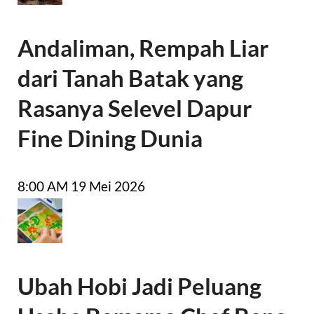
Andaliman, Rempah Liar
dari Tanah Batak yang
Rasanya Selevel Dapur
Fine Dining Dunia
8:00 AM
19 Mei 2026
Ubah Hobi Jadi Peluang