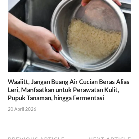
Waaiitt, Jangan Buang Air Cucian Beras Alias
Leri, Manfaatkan untuk Perawatan Kulit,
Pupuk Tanaman, hingga Fermentasi
20 April 2026