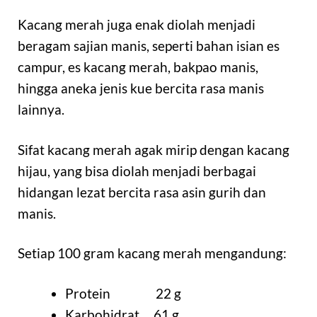
Kacang merah juga enak diolah menjadi
beragam sajian manis, seperti bahan isian es
campur, es kacang merah, bakpao manis,
hingga aneka jenis kue bercita rasa manis
lainnya.
Sifat kacang merah agak mirip dengan kacang
hijau, yang bisa diolah menjadi berbagai
hidangan lezat bercita rasa asin gurih dan
manis.
Setiap 100 gram kacang merah mengandung:
Protein 22 g
Karbohidrat 61 g