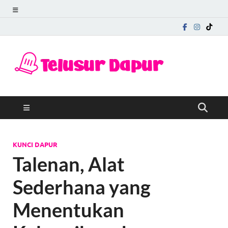
Telu
Mengungkap
Cerita di Balik
Dapu
Rasa
KUNCI DAPUR
Talenan, Alat
Sederhana yang
Menentukan