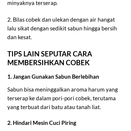
minyaknya terserap.
2. Bilas cobek dan ulekan dengan air hangat
lalu sikat dengan sedikit sabun hingga bersih
dan kesat.
TIPS LAIN SEPUTAR CARA
MEMBERSIHKAN COBEK
1. Jangan Gunakan Sabun Berlebihan
Sabun bisa meninggalkan aroma harum yang
terserap ke dalam pori-pori cobek, terutama
yang terbuat dari batu atau tanah liat.
2. Hindari Mesin Cuci Piring