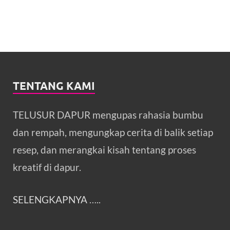
TENTANG KAMI
TELUSUR DAPUR mengupas rahasia bumbu
dan rempah, mengungkap cerita di balik setiap
resep, dan merangkai kisah tentang proses
kreatif di dapur.
SELENGKAPNYA
…..