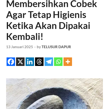
Membersihkan Cobek
Agar Tetap Higienis
Ketika Akan Dipakai
Kembali!
13 Januari 2025
-
by
TELUSUR DAPUR