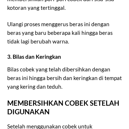
kotoran yang tertinggal.
Ulangi proses menggerus beras ini dengan
beras yang baru beberapa kali hingga beras
tidak lagi berubah warna.
3. Bilas dan Keringkan
Bilas cobek yang telah dibersihkan dengan
beras ini hingga bersih dan keringkan di tempat
yang kering dan teduh.
MEMBERSIHKAN COBEK SETELAH
DIGUNAKAN
Setelah menggunakan cobek untuk