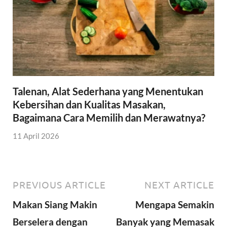
Talenan, Alat Sederhana yang Menentukan
Kebersihan dan Kualitas Masakan,
Bagaimana Cara Memilih dan Merawatnya?
11 April 2026
PREVIOUS ARTICLE
NEXT ARTICLE
Makan Siang Makin
Mengapa Semakin
Berselera dengan
Banyak yang Memasak