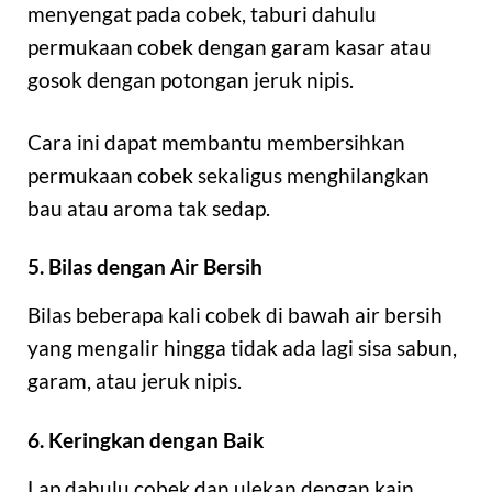
menyengat pada cobek, taburi dahulu
permukaan cobek dengan garam kasar atau
gosok dengan potongan jeruk nipis.
Cara ini dapat membantu membersihkan
permukaan cobek sekaligus menghilangkan
bau atau aroma tak sedap.
5. Bilas dengan Air Bersih
Bilas beberapa kali cobek di bawah air bersih
yang mengalir hingga tidak ada lagi sisa sabun,
garam, atau jeruk nipis.
6. Keringkan dengan Baik
Lap dahulu cobek dan ulekan dengan kain