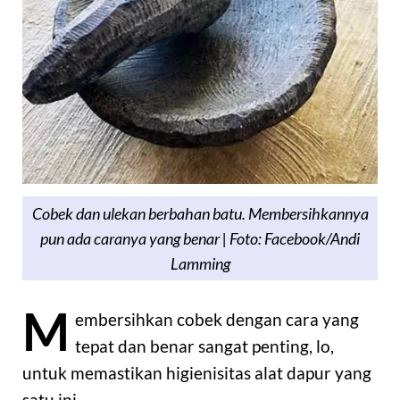
Cobek dan ulekan berbahan batu. Membersihkannya
pun ada caranya yang benar | Foto: Facebook/Andi
Lamming
M
embersihkan cobek dengan cara yang
tepat dan benar sangat penting, lo,
untuk memastikan higienisitas alat dapur yang
satu ini.