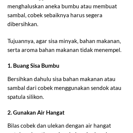
menghaluskan aneka bumbu atau membuat
sambal, cobek sebaiknya harus segera
dibersihkan.
Tujuannya, agar sisa minyak, bahan makanan,
serta aroma bahan makanan tidak menempel.
1. Buang Sisa Bumbu
Bersihkan dahulu sisa bahan makanan atau
sambal dari cobek menggunakan sendok atau
spatula silikon.
2. Gunakan Air Hangat
Bilas cobek dan ulekan dengan air hangat