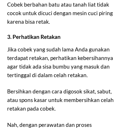
Cobek berbahan batu atau tanah liat tidak
cocok untuk dicuci dengan mesin cuci piring
karena bisa retak.
3. Perhatikan Retakan
Jika cobek yang sudah lama Anda gunakan
terdapat retakan, perhatikan kebersihannya
agar tidak ada sisa bumbu yang masuk dan
tertinggal di dalam celah retakan.
Bersihkan dengan cara digosok sikat, sabut,
atau spons kasar untuk membersihkan celah
retakan pada cobek.
Nah, dengan perawatan dan proses