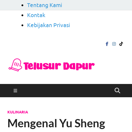
Tentang Kami
Kontak
Kebijakan Privasi
Telu
Mengungkap
Cerita di Balik
Dapu
Rasa
KULINARIA
Mengenal Yu Sheng