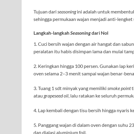
Tujuan dari
seasoning
ini adalah untuk membentuk
sehingga permukaan wajan menjadi anti-lengket s
Langkah-langkah
Seasoning
dari Nol
1. Cuci bersih wajan dengan air hangat dan sabu
peralatan itu habis disimpan lama dan mulai tamp
2. Keringkan hingga 100 persen. Gunakan lap ker
oven selama 2–3 menit sampai wajan benar-benar
3. Tuang 1 sdt minyak yang memiliki
smoke point
t
atau
grapeseed oil
, lalu ratakan ke seluruh permu
4. Lap kembali dengan tisu bersih hingga nyaris 
5. Panggang wajan di dalam oven dengan suhu 230
dan dialasi aluminium foil.