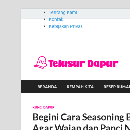
Tentang Kami
Kontak
Kebijakan Privasi
T
Men
BERANDA
REMPAH KITA
RESEP RUMA
KUNCI DAPUR
Begini Cara Seasoning 
Agar Wajan dan Panci No