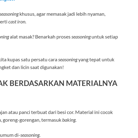
seasoning
khusus, agar memasak jadi lebih nyaman,
erti
cast iron
.
oning
alat masak? Benarkah proses
seasoning
untuk setiap
 kita kupas satu persatu cara
seasoning
yang tepat untuk
ngket dan licin saat digunakan!
SAK BERDASARKAN MATERIALNYA
 atau panci terbuat dari besi cor. Material ini cocok
n, goreng-gorengan, termasuk
baking
.
 umum di-
seasoning
.