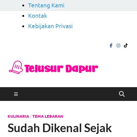
Tentang Kami
Kontak
Kebijakan Privasi
Telu
Mengungkap
Cerita di Balik
Dapu
Rasa
KULINARIA
/
TEMA LEBARAN
Sudah Dikenal Sejak