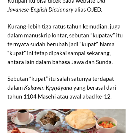
Kutipan itu bisa dicek pada website
Old
Javanese-English Dictionary
alias OJED.
Kurang-lebih tiga ratus tahun kemudian, juga
dalam manuskrip lontar, sebutan “kupatay” itu
ternyata sudah berubah jadi “kupat”. Nama
“kupat” ini tetap dipakai sampai sekarang,
antara lain dalam bahasa Jawa dan Sunda.
Sebutan “kupat” itu salah satunya terdapat
dalam
Kakawin Kṛṣṇāyana
yang berasal dari
tahun 1104 Masehi atau awal abad ke-12.