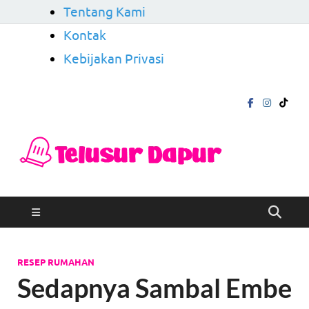
Tentang Kami
Kontak
Kebijakan Privasi
Telu
Mengungkap
Cerita di Balik
Dapu
Rasa
RESEP RUMAHAN
Sedapnya Sambal Embe